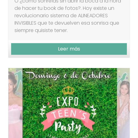
O ¿cómo sonreías sin abrir la boca a la hora
de hacer tu book de fotos?. Hoy existe un
revolucionario sistema de ALINEADORES
INVISIBLES que te devuelven esa sonrisa que
siempre quisiste tener.
Leer más