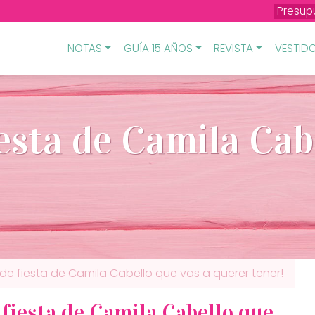
Presup
NOTAS
GUÍA 15 AÑOS
REVISTA
VESTIDO
iesta de Camila Cab
de fiesta de Camila Cabello que vas a querer tener!
 fiesta de Camila Cabello que