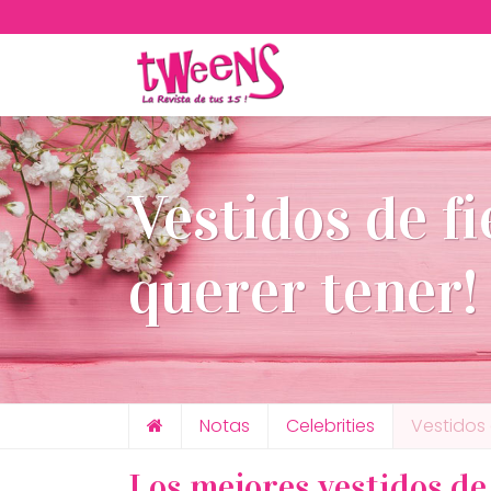
Vestidos de f
querer tener!
Notas
Celebrities
Vestidos 
Los mejores vestidos de