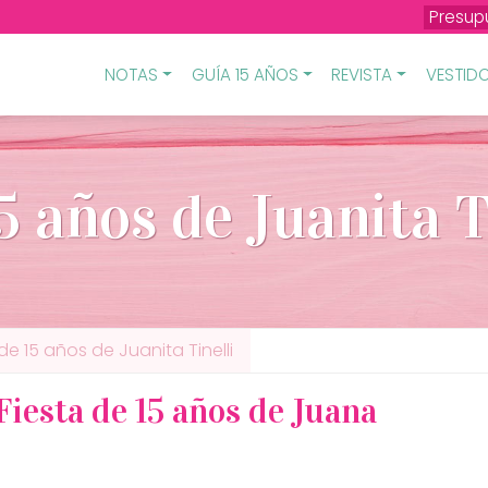
Presup
NOTAS
GUÍA 15 AÑOS
REVISTA
VESTIDO
5 años de Juanita T
 de 15 años de Juanita Tinelli
 Fiesta de 15 años de Juana