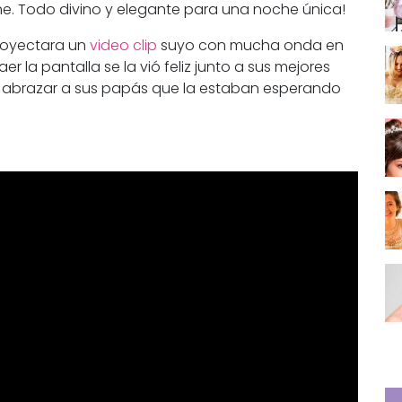
e. Todo divino y elegante para una noche única!
proyectara un
video clip
suyo con mucha onda en
r la pantalla se la vió feliz junto a sus mejores
 abrazar a sus papás que la estaban esperando